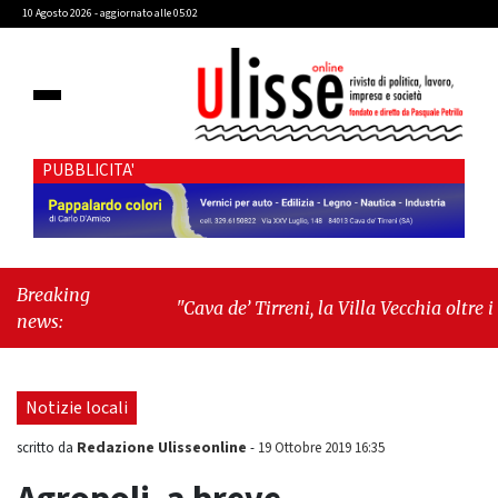
10 Agosto 2026 - aggiornato alle 05:02
PUBBLICITA'
Breaking
"Cava de’ Tirreni, la Villa Vecchia oltre i
news:
vandali: il vero nodo è il senso di comunità"
-
"Cava de’ Tirreni, La Fratellanza sull'ultima
seduta consiliare: “Serve chiarezza!”"
Notizie locali
Redazione Ulisseonline
scritto da
-
19 Ottobre 2019 16:35