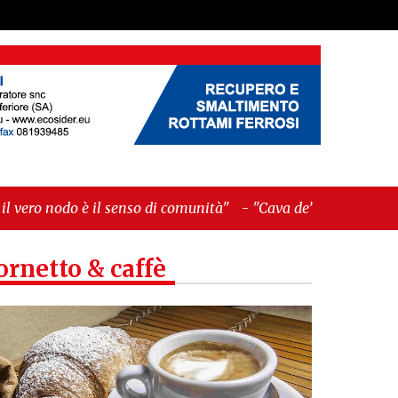
senso di comunità"
-
"Cava de’ Tirreni, La
ornetto & caffè