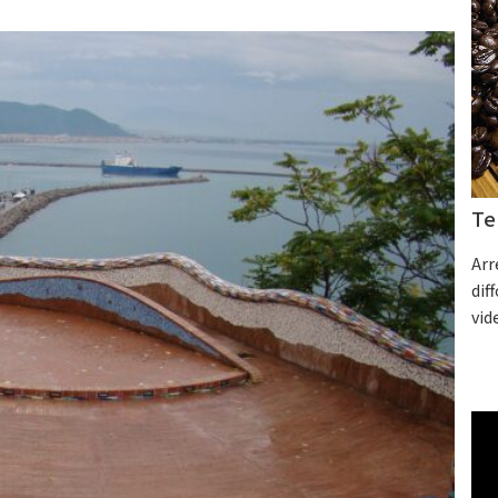
Te
Arr
dif
vid