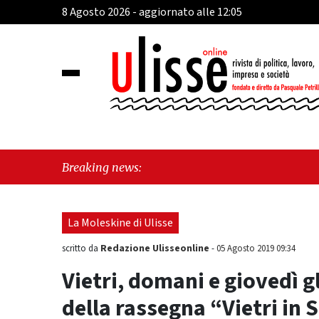
8 Agosto 2026 - aggiornato alle 12:05
"Cava
Breaking news:
Frate
La Moleskine di Ulisse
Redazione Ulisseonline
scritto da
-
05 Agosto 2019 09:34
Vietri, domani e giovedì 
della rassegna “Vietri in 