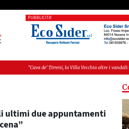
PUBBLICITA'
 de’ Tirreni, la Villa Vecchia oltre i vandali: il vero nodo è il 
llanza sull'ultima seduta consiliare: “Serve chiarezza!”"
C
gli ultimi due appuntamenti
Scena”