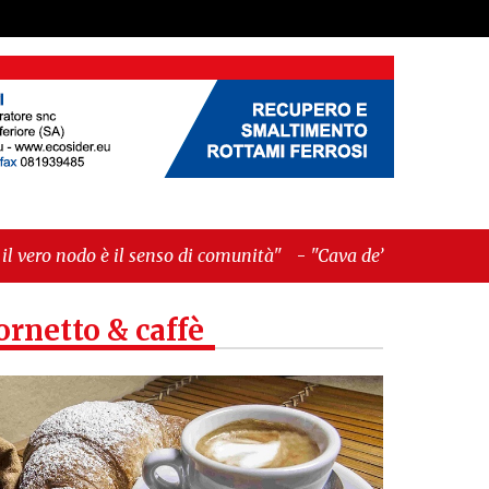
enso di comunità"
-
"Cava de’ Tirreni, La Fratellanza
ornetto & caffè