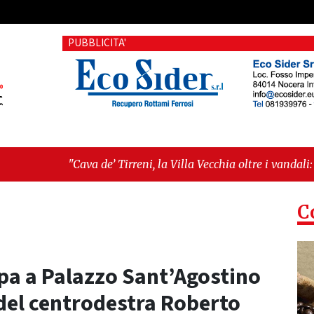
PUBBLICITA'
de’ Tirreni, la Villa Vecchia oltre i vandali: il vero nodo è il s
ltima seduta consiliare: “Serve chiarezza!”"
C
pa a Palazzo Sant’Agostino
del centrodestra Roberto