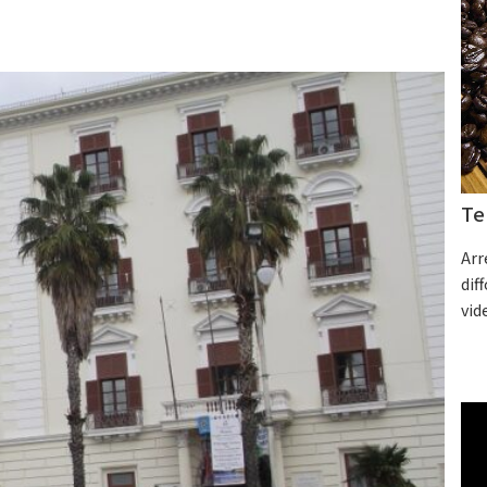
Te
Arr
dif
vid