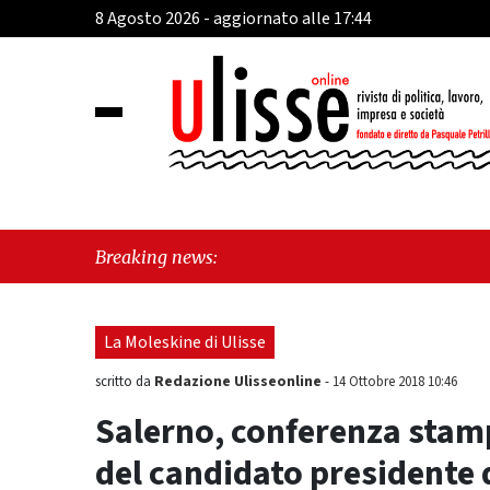
8 Agosto 2026 - aggiornato alle 17:44
"Cava 
Breaking news:
sull'u
La Moleskine di Ulisse
Redazione Ulisseonline
scritto da
-
14 Ottobre 2018 10:46
Salerno, conferenza stam
del candidato presidente 