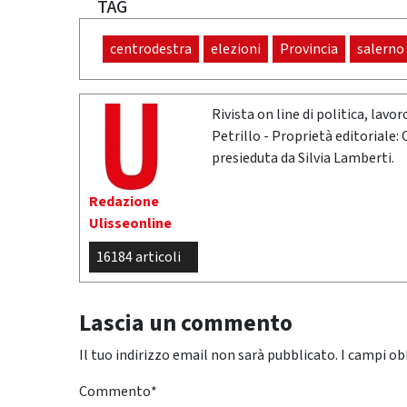
TAG
centrodestra
elezioni
Provincia
salerno
Rivista on line di politica, lav
Petrillo - Proprietà editoriale:
presieduta da Silvia Lamberti.
Redazione
Ulisseonline
16184 articoli
Lascia un commento
Il tuo indirizzo email non sarà pubblicato.
I campi ob
Commento
*