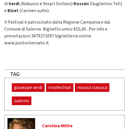
di
Verdi
(Nabucco e Vespri Siciliani)
Rossini
(Guglielmo Tell)
e
Bizet
(Carmen suite).
Il Festival è patrocinato dalla Regione Campania e dal
Comune di Salerno. Biglietto unico €15,00 . Per info e
prenotazioni 3479271097 biglietteria online
www.postoriservato.it
TAG
giuseppe verdi
irnofestival
musica classica
salerno
Carolina Milite