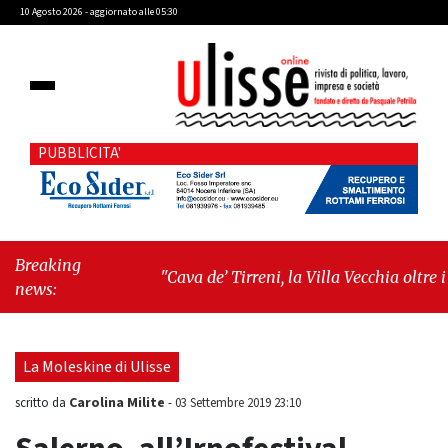
10 Agosto 2026 - aggiornato alle 05:30
PUBBLICITA'
Breaking
"Cava de’ Tirreni, la Villa Vecchia oltre i
news:
vandali: il vero nodo è il senso di comunità"
-
"Cava de’ Tirreni, La Fratellanza sull'ultima
seduta consiliare: “Serve chiarezza!”"
La Moleskine di Ulisse
Carolina Milite
scritto da
-
03 Settembre 2019 23:10