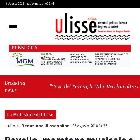
9 Agosto 2026 - aggiornato alle 09:44
PUBBLICITA'
Breaking
"Cava de’ Tirreni, la Villa Vecchia oltre i
news:
vandali: il vero nodo è il senso di comunità"
-
"Cava de’ Tirreni, La Fratellanza sull'ultima
seduta consiliare: “Serve chiarezza!”"
La Moleskine di Ulisse
Redazione Ulisseonline
scritto da
-
06 Agosto 2018 14:36