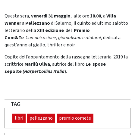
Questa sera,
venerdì 31 maggio
, alle ore 1
8.00
, a
Villa
Wenner
a
Pellezzano
di Salerno, il quinto ed ultimo salotto
letterario della
XIII edizione
del
Premio
Com&Te
Comunicazione, giornalismo e dintorni
, dedicata
quest’anno al giallo, thriller e noir.
Ospite dell’appuntamento della rassegna letteraria 2019 la
scrittrice
Marilù Oliva
, autrice del libro
Le spose
sepolte
(HarperCollins Italia
).
TAG
libri
pellezzano
premio comete