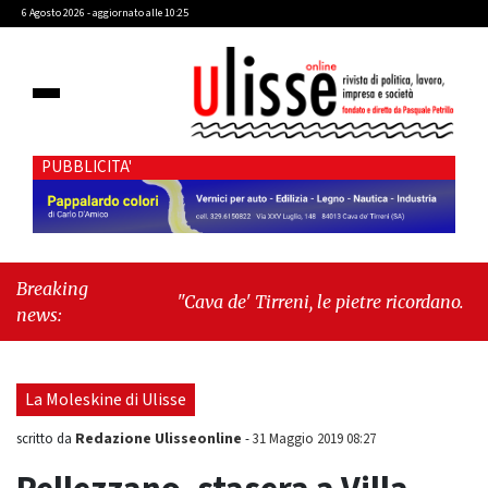
6 Agosto 2026 - aggiornato alle 10:25
PUBBLICITA'
Breaking
"Cava de' Tirreni, le pietre ricordano. Gli
news:
uomini, qualche volta, dimenticano"
-
"Lodi
in crescita alla Maturità"
La Moleskine di Ulisse
Redazione Ulisseonline
scritto da
-
31 Maggio 2019 08:27