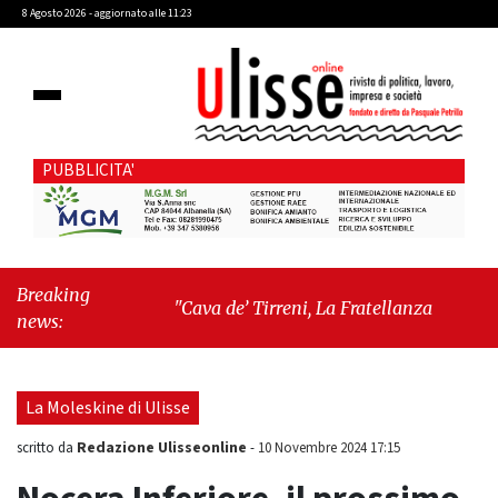
8 Agosto 2026 - aggiornato alle 11:23
PUBBLICITA'
Breaking
"Cava de’ Tirreni, La Fratellanza sull'ultima
news:
seduta consiliare: “Serve chiarezza!”"
-
"Il
trono è di erba: come Bryant Park ha sconfitto
l’impero di cemento"
La Moleskine di Ulisse
Redazione Ulisseonline
scritto da
-
10 Novembre 2024 17:15