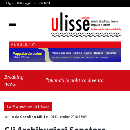
6 Agosto 2026 - aggiornato alle 10:31
PUBBLICITA'
Breaking
"Quando la politica diventa autobiografia"
-
news:
"Cava de' Tirreni, le pietre ricordano. Gli
uomini, qualche volta, dimenticano"
La Moleskine di Ulisse
Carolina Milite
scritto da
-
01 Dicembre 2018 16:09