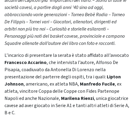
alcuni dei
capitoli piu’ importanti del libro:
– Storia di tutte le
società cavesi, a partire dagli anni ’40 sino ad oggi,
abbracciando varie generazioni – Torneo Bebè Rodia – Torneo
De Filippis – Tornei vari – Giocatori, allenatori, dirigenti ed
arbitri non più tra noi – Curiosità e storielle esilaranti –
Personaggi più noti del basket cavese, provinciale e campano
Squadre allenate dall’autore del libro con foto e racconti
.
L’incarico di presentare la serata è stato affidato all’avvocato
Francesco Accarino
, che intervista l’autore, Alfonso De
Pisapia, coadiuvato da Antonella Di Lorenzo nella
presentazione del parterre degli ospiti, tra i quali:
Lipton
Johnson
, americano, ex atleta NBA,
Manfredo Fucile
, ex
atleta, vincitore Coppa delle Coppe con Fides Partenope
Napoli ed anche Nazionale,
Marilena Rienzi
, unica giocatrice
cavese ad aver giocato in Serie A1 e tanti altri atleti di Serie A,
B e C.