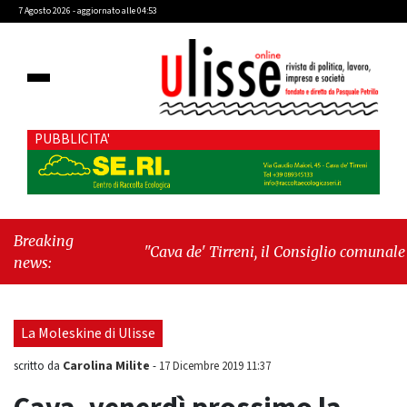
7 Agosto 2026 - aggiornato alle 04:53
PUBBLICITA'
Breaking
"Cava de' Tirreni, il Consiglio comunale
news:
conferma Sara Fariello. L'opposizione lascia
l'aula al momento del voto"
-
"Vietri sul
Mare, giornata storica: la ceramica ammessa
La Moleskine di Ulisse
alla fase europea per l’IGP"
Carolina Milite
scritto da
-
17 Dicembre 2019 11:37