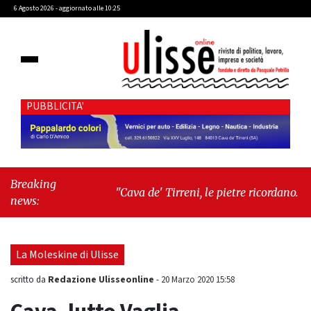
6 Agosto 2026 - aggiornato alle 10:25
PUBBLICITA'
Breaking
"Cava de' Tirreni, le pietre ricordano. Gli
news:
uomini, qualche volta, dimenticano"
-
"Lodi in crescita alla Maturità"
La Moleskine di Ulisse
Redazione Ulisseonline
scritto da
-
20 Marzo 2020 15:58