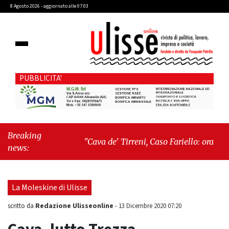
8 Agosto 2026 - aggiornato alle 07:03
PUBBLICITA'
Breaking
"Cava de' Tirreni, Caso Fariello: ora
news:
torniamo ai problemi veri"
-
"Cava de'
Tirreni, quando la burocrazia dimentica
perché esiste"
La Moleskine di Ulisse
Redazione Ulisseonline
scritto da
-
13 Dicembre 2020 07:20