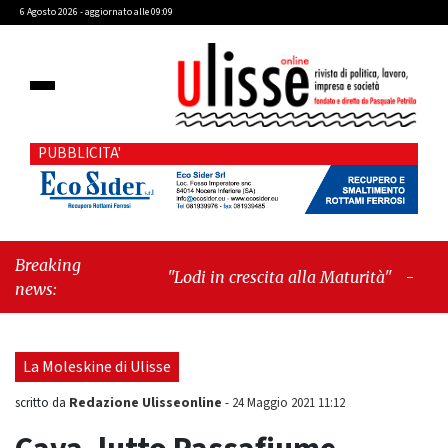
6 Agosto 2026 - aggiornato alle 09:09
PUBBLICITA'
Breaking
"Lodi in crescita alla Maturità"
-
"Cava de’
news:
Tirreni, il valore dei simboli e la
responsabilità delle azioni"
La Moleskine di Ulisse
Redazione Ulisseonline
scritto da
-
24 Maggio 2021 11:12