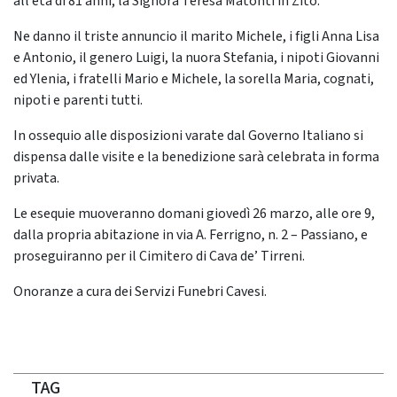
all’età di 81 anni, la Signora Teresa Matonti in Zito.
Ne danno il triste annuncio il marito Michele, i figli Anna Lisa
e Antonio, il genero Luigi, la nuora Stefania, i nipoti Giovanni
ed Ylenia, i fratelli Mario e Michele, la sorella Maria, cognati,
nipoti e parenti tutti.
In ossequio alle disposizioni varate dal Governo Italiano si
dispensa dalle visite e la benedizione sarà celebrata in forma
privata.
Le esequie muoveranno domani giovedì 26 marzo, alle ore 9,
dalla propria abitazione in via A. Ferrigno, n. 2 – Passiano, e
proseguiranno per il Cimitero di Cava de’ Tirreni.
Onoranze a cura dei Servizi Funebri Cavesi.
TAG