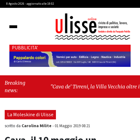
8 Agosto 2026 - aggiornato alle 18:02
PUBBLICITA'
Breaking
"Cava de’ Tirreni, la Villa Vecchia oltre i
news:
vandali: il vero nodo è il senso di comunità"
-
"Cava de’ Tirreni, La Fratellanza sull'ultima
seduta consiliare: “Serve chiarezza!”"
La Moleskine di Ulisse
Carolina Milite
scritto da
-
01 Maggio 2019 08:21