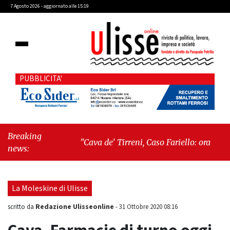
7 Agosto 2026 - aggiornato alle 15:19
PUBBLICITA'
Breaking
"Cava de' Tirreni, Caso Fariello: ora torniamo
news:
ai problemi veri"
-
"Cava de' Tirreni, quando
la burocrazia dimentica perché esiste"
La Moleskine di Ulisse
Redazione Ulisseonline
scritto da
-
31 Ottobre 2020 08:16