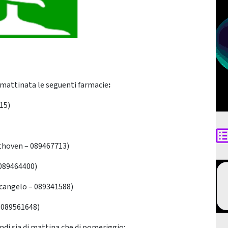
 mattinata le seguenti farmacie
:
15)
thoven – 089467713)
 089464400)
cangelo – 089341588)
– 089561648)
ndi sia di mattina che di pomeriggio: