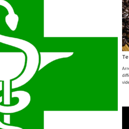
Te
Arr
dif
vid