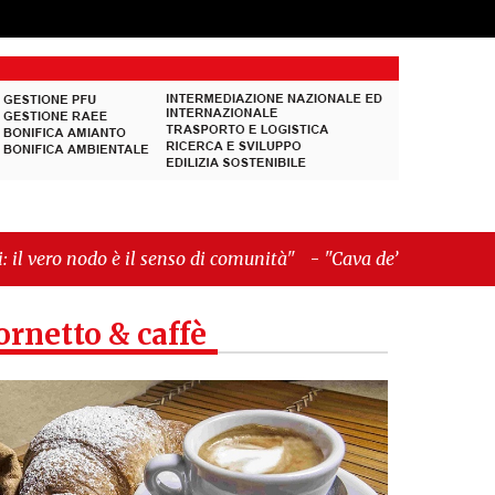
il senso di comunità"
-
"Cava de’ Tirreni, La
ornetto & caffè