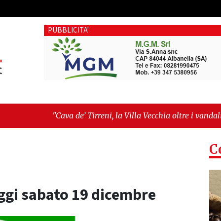
PUBBLICITA'
ava de’ Tirreni, la Villa Vecchia oltre i vandali: il vero nodo è 
atellanza sull'ultima seduta consiliare: “Serve chiarezza!”"
C
ggi sabato 19 dicembre