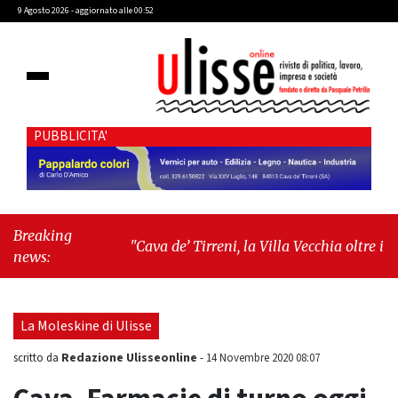
9 Agosto 2026 - aggiornato alle 00:52
PUBBLICITA'
Breaking
"Cava de’ Tirreni, la Villa Vecchia oltre i
news:
vandali: il vero nodo è il senso di comunità"
-
"Cava de’ Tirreni, La Fratellanza sull'ultima
seduta consiliare: “Serve chiarezza!”"
La Moleskine di Ulisse
Redazione Ulisseonline
scritto da
-
14 Novembre 2020 08:07