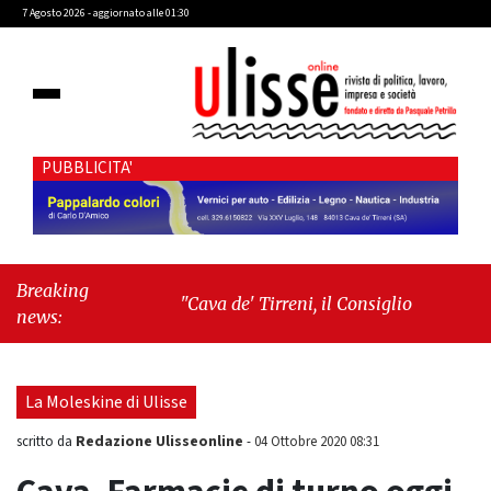
7 Agosto 2026 - aggiornato alle 01:30
PUBBLICITA'
Breaking
"Cava de' Tirreni, il Consiglio comunale
news:
conferma Sara Fariello. L'opposizione lascia
l'aula al momento del voto"
-
"Vietri sul
Mare, giornata storica: la ceramica
La Moleskine di Ulisse
ammessa alla fase europea per l’IGP"
Redazione Ulisseonline
scritto da
-
04 Ottobre 2020 08:31