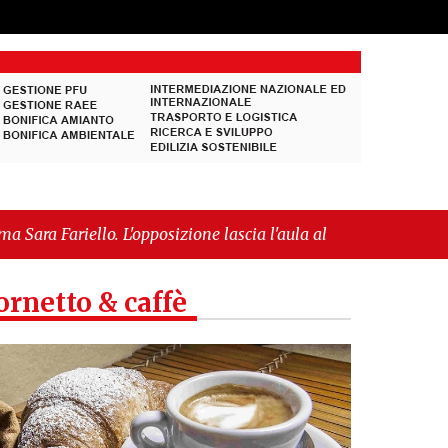
 L'opposizione lascia l'aula al momento del voto"
-
e europea per l’IGP"
ornetto & caffè