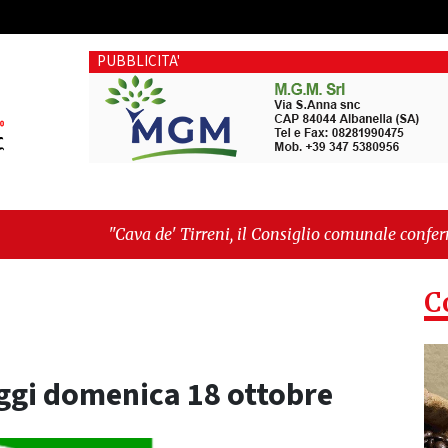
PUBBLICITA'
Cava de' Tirreni, il Consiglio comunale conferma Sara Fariello.
Vietri sul Mare, giornata storica: la ceramica ammessa alla fas
C
oggi domenica 18 ottobre