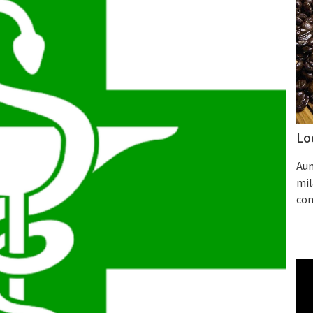
Lo
Aum
mil
con