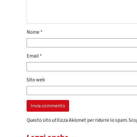
Nome
*
Email
*
Sito web
Questo sito utilizza Akismet per ridurre lo spam.
Sco