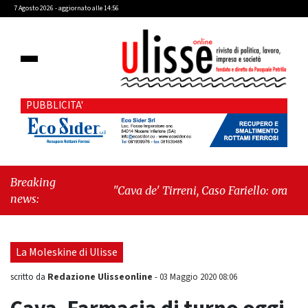
7 Agosto 2026 - aggiornato alle 14:56
PUBBLICITA'
Breaking
"Cava de' Tirreni, Caso Fariello: ora torniamo
news:
ai problemi veri"
-
"Cava de' Tirreni,
quando la burocrazia dimentica perché
esiste"
La Moleskine di Ulisse
Redazione Ulisseonline
scritto da
-
03 Maggio 2020 08:06