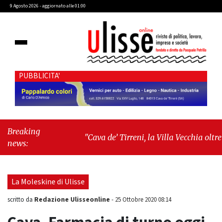
9 Agosto 2026 - aggiornato alle 01:00
PUBBLICITA'
Breaking
"Cava de’ Tirreni, la Villa Vecchia oltre i
news:
vandali: il vero nodo è il senso di
comunità"
-
"Cava de’ Tirreni, La
Fratellanza sull'ultima seduta consiliare:
La Moleskine di Ulisse
“Serve chiarezza!”"
Redazione Ulisseonline
scritto da
-
25 Ottobre 2020 08:14