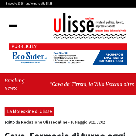
8 Agosto 2026 - aggiornato alle 18:58
PUBBLICITA'
Breaking
"Cava de’ Tirreni, la Villa Vecchia oltre i
news:
vandali: il vero nodo è il senso di
comunità"
-
"Cava de’ Tirreni, La
Fratellanza sull'ultima seduta consiliare:
La Moleskine di Ulisse
“Serve chiarezza!”"
Redazione Ulisseonline
scritto da
-
16 Maggio 2021 08:02