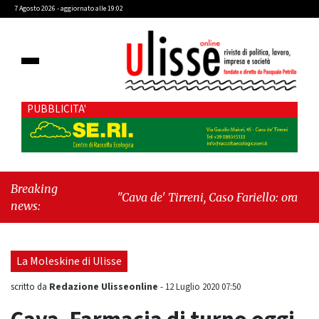
7 Agosto 2026 - aggiornato alle 19:02
PUBBLICITA'
Breaking
"Cava de' Tirreni, Caso Fariello: ora torniamo
news:
ai problemi veri"
-
"Cava de' Tirreni,
quando la burocrazia dimentica perché
esiste"
La Moleskine di Ulisse
Redazione Ulisseonline
scritto da
-
12 Luglio 2020 07:50