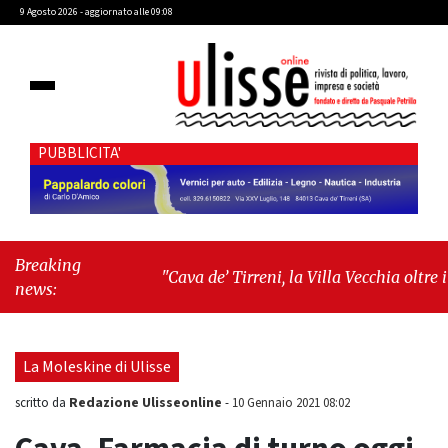
9 Agosto 2026 - aggiornato alle 09:08
PUBBLICITA'
Breaking
"Cava de’ Tirreni, la Villa Vecchia oltre i
news:
vandali: il vero nodo è il senso di comunità"
-
"Cava de’ Tirreni, La Fratellanza sull'ultima
seduta consiliare: “Serve chiarezza!”"
La Moleskine di Ulisse
Redazione Ulisseonline
scritto da
-
10 Gennaio 2021 08:02