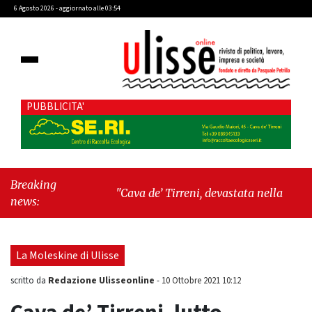
6 Agosto 2026 - aggiornato alle 03:54
PUBBLICITA'
Breaking
"Cava de’ Tirreni, devastata nella notte la
news:
Villa comunale. Il sindaco Giordano: «Non ci
fermeremo»"
-
"Italia sospesa tra identità,
fragilità sociali e pressioni economiche"
La Moleskine di Ulisse
Redazione Ulisseonline
scritto da
-
10 Ottobre 2021 10:12