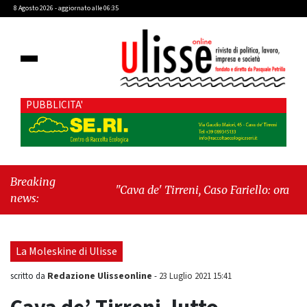
8 Agosto 2026 - aggiornato alle 06:35
PUBBLICITA'
Breaking
"Cava de' Tirreni, Caso Fariello: ora
news:
torniamo ai problemi veri"
-
"Cava de'
Tirreni, quando la burocrazia dimentica
perché esiste"
La Moleskine di Ulisse
Redazione Ulisseonline
scritto da
-
23 Luglio 2021 15:41