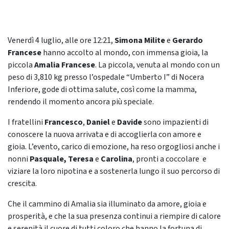
Venerdì 4 luglio, alle ore 12:21,
Simona Milite
e
Gerardo
Francese
hanno accolto al mondo, con immensa gioia, la
piccola
Amalia Francese
. La piccola, venuta al mondo con un
peso di 3,810 kg presso l’ospedale “Umberto I” di Nocera
Inferiore, gode di ottima salute, così come la mamma,
rendendo il momento ancora più speciale.
I fratellini
Francesco
,
Daniel
e
Davide
sono impazienti di
conoscere la nuova arrivata e di accoglierla con amore e
gioia. L’evento, carico di emozione, ha reso orgogliosi anche i
nonni
Pasquale, Teresa
e
Carolina
, pronti a coccolare e
viziare la loro nipotina e a sostenerla lungo il suo percorso di
crescita.
Che il cammino di Amalia sia illuminato da amore, gioia e
prosperità, e che la sua presenza continui a riempire di calore
e serenità il cuore di tutti coloro che hanno la fortuna di