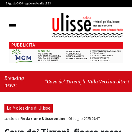
9 Agosto 2026 - aggiornato alle 13:33
PUBBLICITA'
Breaking
"Cava de’ Tirreni, la Villa Vecchia oltre i
news:
vandali: il vero nodo è il senso di comunità"
-
"Cava de’ Tirreni, La Fratellanza sull'ultima
seduta consiliare: “Serve chiarezza!”"
La Moleskine di Ulisse
Redazione Ulisseonline
scritto da
-
06 Luglio 2025 07:47