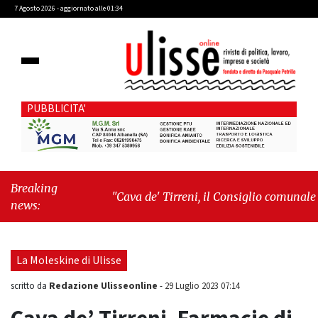
7 Agosto 2026 - aggiornato alle 01:34
PUBBLICITA'
Breaking
"Cava de' Tirreni, il Consiglio comunale
news:
conferma Sara Fariello. L'opposizione lascia
l'aula al momento del voto"
-
"Vietri sul
Mare, giornata storica: la ceramica ammessa
La Moleskine di Ulisse
alla fase europea per l’IGP"
Redazione Ulisseonline
scritto da
-
29 Luglio 2023 07:14