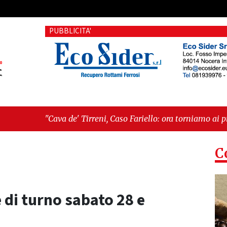
PUBBLICITA'
de' Tirreni, Caso Fariello: ora torniamo ai problemi veri"
-
"C
 esiste"
C
 di turno sabato 28 e