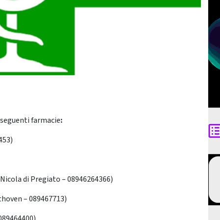
 seguenti farmacie
:
453)
 Nicola di Pregiato – 08946264366)
thoven – 089467713)
 089464400)