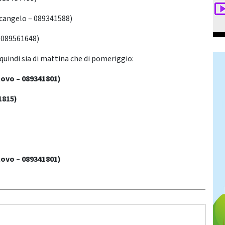
cangelo – 089341588)
– 089561648)
quindi sia di mattina che di pomeriggio:
Rovo – 089341801)
1815)
Rovo – 089341801)