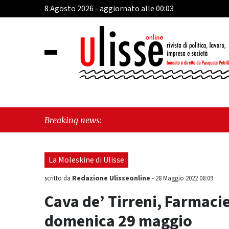
8 Agosto 2026 - aggiornato alle 00:03
"Cava 
Breaking news:
perché
La Moleskine di Ulisse
Redazione Ulisseonline
scritto da
-
28 Maggio 2022 08:09
Cava de’ Tirreni, Farmacie
domenica 29 maggio