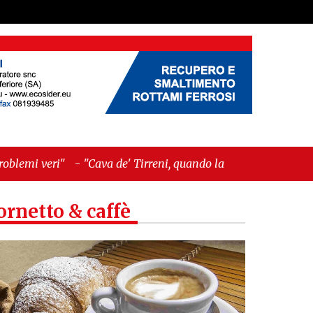
ava de' Tirreni, quando la burocrazia dimentica
ornetto & caffè