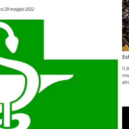
ica 29 maggio 2022
Es
Il 
mis
afr