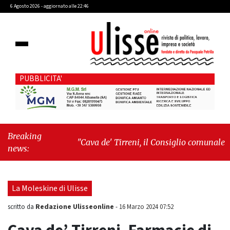
6 Agosto 2026 - aggiornato alle 22:46
PUBBLICITA'
Breaking
"Cava de' Tirreni, il Consiglio comunale
news:
conferma Sara Fariello. L'opposizione lascia
l'aula al momento del voto"
-
"Vietri sul
Mare, giornata storica: la ceramica ammessa
La Moleskine di Ulisse
alla fase europea per l’IGP"
Redazione Ulisseonline
scritto da
-
16 Marzo 2024 07:52