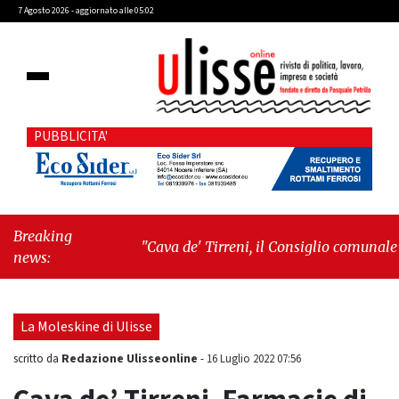
7 Agosto 2026 - aggiornato alle 05:02
PUBBLICITA'
Breaking
"Cava de' Tirreni, il Consiglio comunale
news:
conferma Sara Fariello. L'opposizione lascia
l'aula al momento del voto"
-
"Vietri sul
Mare, giornata storica: la ceramica ammessa
La Moleskine di Ulisse
alla fase europea per l’IGP"
Redazione Ulisseonline
scritto da
-
16 Luglio 2022 07:56