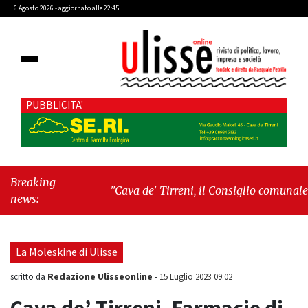
6 Agosto 2026 - aggiornato alle 22:45
PUBBLICITA'
Breaking
"Cava de' Tirreni, il Consiglio comunale
news:
conferma Sara Fariello. L'opposizione lascia
l'aula al momento del voto"
-
"Vietri sul
Mare, giornata storica: la ceramica ammessa
La Moleskine di Ulisse
alla fase europea per l’IGP"
Redazione Ulisseonline
scritto da
-
15 Luglio 2023 09:02