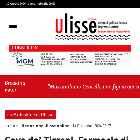
10 Agosto 2026 - aggiornato alle 09:49
PUBBLICITA'
Breaking
"Massimiliano Cencelli, una figura quasi
news:
mitologica della Prima Repubblica"
-
"Sopra
il rumore, sotto il cielo: quando i grattacieli
fanno spazio alla natura"
La Moleskine di Ulisse
Redazione Ulisseonline
scritto da
-
14 Dicembre 2024 08:27