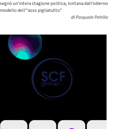
segnò un’intera stagione politica, lontana dall’odierno
modello dell’“asso pigliatutto”
di
Pasquale Petrillo