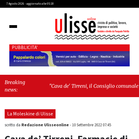
7 Agosto 2026 - aggiornato alle 05:18
PUBBLICITA'
Breaking
"Cava de' Tirreni, il Consiglio comunale
news:
conferma Sara Fariello. L'opposizione lascia
l'aula al momento del voto"
-
"Vietri sul
Mare, giornata storica: la ceramica ammessa
La Moleskine di Ulisse
alla fase europea per l’IGP"
Redazione Ulisseonline
scritto da
-
10 Settembre 2022 07:45