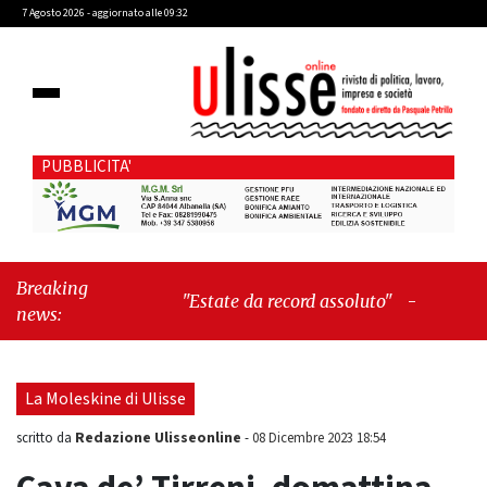
7 Agosto 2026 - aggiornato alle 09:32
PUBBLICITA'
Breaking
"Estate da record assoluto"
-
"Francesco
news:
Guccini mi insegnò che Tex Willer era
letteratura"
La Moleskine di Ulisse
Redazione Ulisseonline
scritto da
-
08 Dicembre 2023 18:54