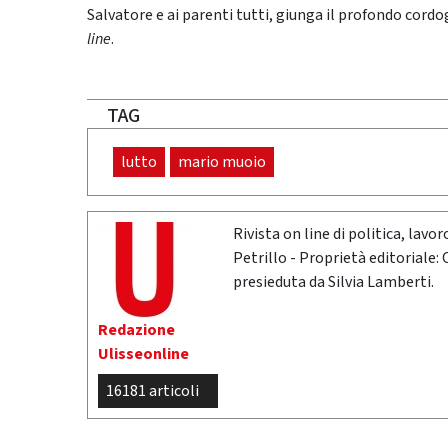
Salvatore e ai parenti tutti, giunga il profondo cordo
line
.
TAG
lutto
mario muoio
Rivista on line di politica, lav
Petrillo - Proprietà editoriale:
presieduta da Silvia Lamberti.
Redazione
Ulisseonline
16181 articoli