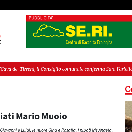
PUBBLICITA'
il Consiglio comunale conferma Sara Fariello. L'opposizione las
ica: la ceramica ammessa alla fase europea per l’IGP"
C
sciati Mario Muoio
Giovanni e Luigi, le nuore Gina e Rosalia, i nipoti Iris Angela,