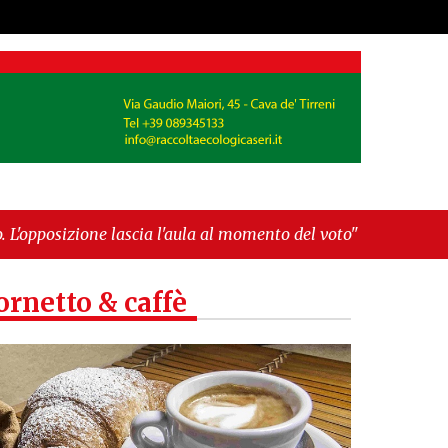
cia l'aula al momento del voto"
-
"Vietri sul
ornetto & caffè