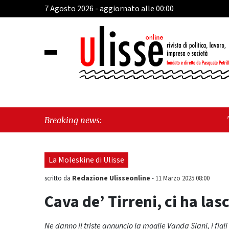
7 Agosto 2026 - aggiornato alle 00:00
"Cava de' Tirreni, 
Breaking news:
Mare, giornata stor
La Moleskine di Ulisse
Redazione Ulisseonline
scritto da
-
11 Marzo 2025 08:00
Cava de’ Tirreni, ci ha la
Ne danno il triste annuncio la moglie Vanda Siani, i figli 