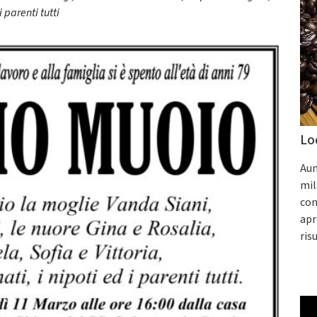
i parenti tutti
Lo
Aum
mil
con
apr
ris