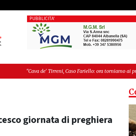
PUBBLICITA'
e' Tirreni, Caso Fariello: ora torniamo ai problemi veri"
-
"Ca
esiste"
C
ncesco giornata di preghiera