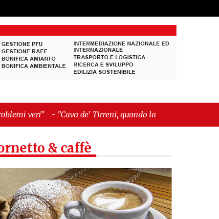
va de' Tirreni, quando la burocrazia dimentica
ornetto & caffè