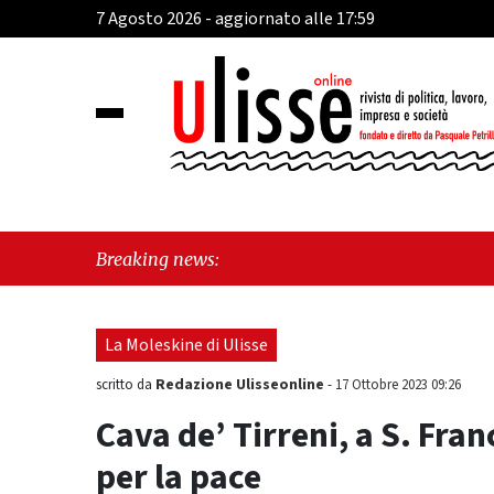
7 Agosto 2026 - aggiornato alle 17:59
"Cava d
Breaking news:
perché 
La Moleskine di Ulisse
Redazione Ulisseonline
scritto da
-
17 Ottobre 2023 09:26
Cava de’ Tirreni, a S. Fra
per la pace