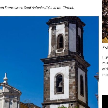
an Francesco e Sant'Antonio di Cava de' Tirreni.
Es
Il 
mis
afr
mos