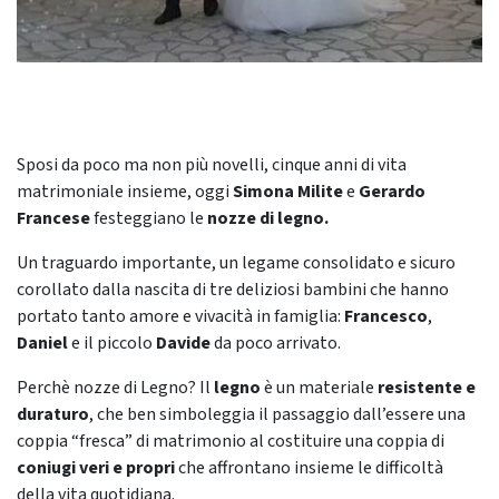
Sposi da poco ma non più novelli, cinque anni di vita
matrimoniale insieme, oggi
Simona Milite
e
Gerardo
Francese
festeggiano le
nozze di legno.
Un traguardo importante, un legame consolidato e sicuro
corollato dalla nascita di tre deliziosi bambini che hanno
portato tanto amore e vivacità in famiglia:
Francesco
,
Daniel
e il piccolo
Davide
da poco arrivato.
Perchè nozze di Legno? Il
legno
è un materiale
resistente e
duraturo
, che ben simboleggia il passaggio dall’essere una
coppia “fresca” di matrimonio al costituire una coppia di
coniugi veri e propri
che affrontano insieme le difficoltà
della vita quotidiana.