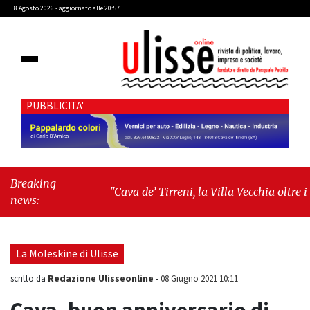
8 Agosto 2026 - aggiornato alle 20:57
PUBBLICITA'
Breaking
"Cava de’ Tirreni, la Villa Vecchia oltre i
news:
vandali: il vero nodo è il senso di comunità"
-
"Cava de’ Tirreni, La Fratellanza sull'ultima
seduta consiliare: “Serve chiarezza!”"
La Moleskine di Ulisse
Redazione Ulisseonline
scritto da
-
08 Giugno 2021 10:11