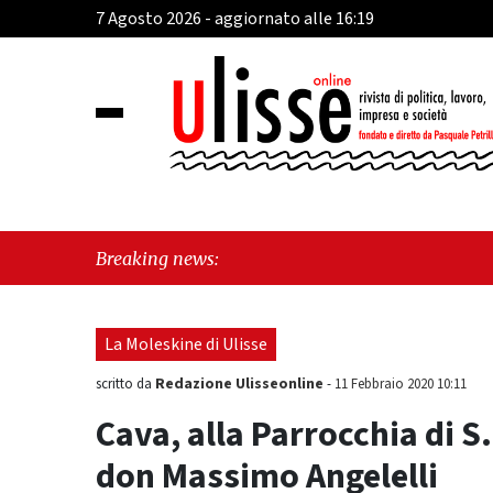
7 Agosto 2026 - aggiornato alle 16:19
"Cava de'
Breaking news:
esiste"
La Moleskine di Ulisse
Redazione Ulisseonline
scritto da
-
11 Febbraio 2020 10:11
Cava, alla Parrocchia di S
don Massimo Angelelli