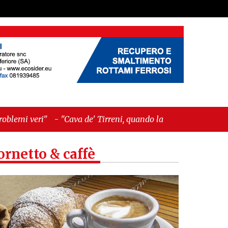
a de' Tirreni, quando la burocrazia dimentica perché
ornetto & caffè