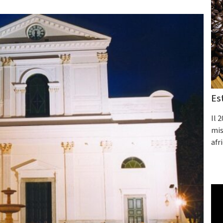
Es
Il 
mis
afr