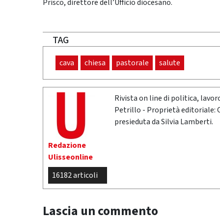
Prisco, direttore dell’Ufficio diocesano.
TAG
cava
chiesa
pastorale
salute
Rivista on line di politica, lav
Petrillo - Proprietà editoriale:
presieduta da Silvia Lamberti.
Redazione
Ulisseonline
16182 articoli
Lascia un commento