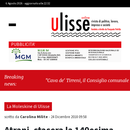
6 Agosto 2026 - aggiornato alle 22:32
PUBBLICITA'
Breaking
"Cava de' Tirreni, il Consiglio comunale
news:
conferma Sara Fariello. L'opposizione lascia
l'aula al momento del voto"
-
"Vietri sul
Mare, giornata storica: la ceramica ammessa
La Moleskine di Ulisse
alla fase europea per l’IGP"
Carolina Milite
scritto da
-
24 Dicembre 2018 09:58