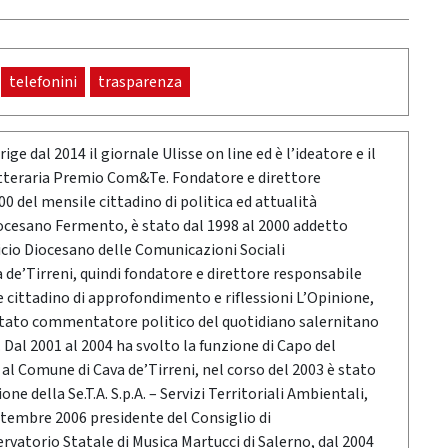
telefonini
trasparenza
ige dal 2014 il giornale Ulisse on line ed è l’ideatore e il
etteraria Premio Com&Te. Fondatore e direttore
0 del mensile cittadino di politica ed attualità
ocesano Fermento, è stato dal 1998 al 2000 addetto
icio Diocesano delle Comunicazioni Sociali
a de’Tirreni, quindi fondatore e direttore responsabile
e cittadino di approfondimento e riflessioni L’Opinione,
stato commentatore politico del quotidiano salernitano
Dal 2001 al 2004 ha svolto la funzione di Capo del
o al Comune di Cava de’Tirreni, nel corso del 2003 è stato
ne della Se.T.A. S.p.A. – Servizi Territoriali Ambientali,
ttembre 2006 presidente del Consiglio di
vatorio Statale di Musica Martucci di Salerno, dal 2004