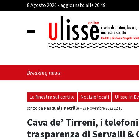
8 Agosto 2026 - aggiornato alle 20:49
"Cava d
Breaking news:
sull'ul
La finestra sul cortile
Notizie locali
Ulisse In E
Pasquale Petrillo
scritto da
-
23 Novembre 2022 12:10
Cava de’ Tirreni, i telefon
trasparenza di Servalli & 