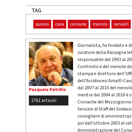
TAG
ausino
cava
comune
murolo
servalli
Giornalista, ha fondato e dir
curatore della Rassegna l
responsabile dal 1993 al 200
Confronto e del mensile di
stampa e direttore dell’Uff
dell’Arcidiocesi Amalfi-Cav
dal 2007 al 2010 del mensil
Pasquale Petrillo
mentre dal 2004 al 2010 è 
2761 articoli
Cronache del Mezzogiorno. 
Servizio di Staff del Sindac
consigliere di amministrazio
poi dall’ottobre 2003 al se
Amministrazione del Conser