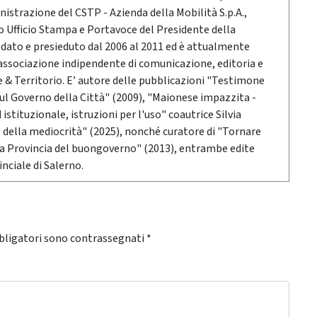
nistrazione del CSTP - Azienda della Mobilità S.p.A.,
po Ufficio Stampa e Portavoce del Presidente della
ndato e presieduto dal 2006 al 2011 ed è attualmente
associazione indipendente di comunicazione, editoria e
 Territorio. E’ autore delle pubblicazioni "Testimone
sul Governo della Città" (2009), "Maionese impazzita -
stituzionale, istruzioni per l'uso" coautrice Silvia
o della mediocrità" (2025), nonché curatore di "Tornare
 la Provincia del buongoverno" (2013), entrambe edite
nciale di Salerno.
bligatori sono contrassegnati
*