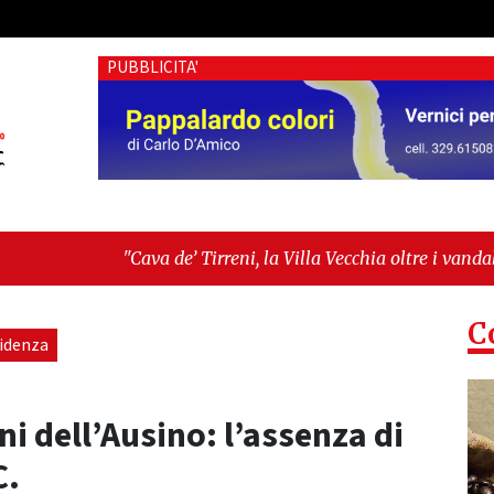
PUBBLICITA'
e’ Tirreni, la Villa Vecchia oltre i vandali: il vero nodo è il s
tima seduta consiliare: “Serve chiarezza!”"
C
videnza
ini dell’Ausino: l’assenza di
C.