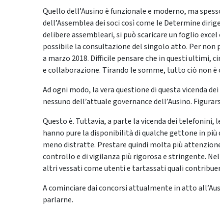
Quello dell’Ausino è funzionale e moderno, ma spesso
dell’Assemblea dei soci così come le Determine dirigen
delibere assembleari, si può scaricare un foglio excel 
possibile la consultazione del singolo atto. Per non p
a marzo 2018. Difficile pensare che in questi ultimi, ci
e collaborazione. Tirando le somme, tutto ciò non è 
Ad ogni modo, la vera questione di questa vicenda dei t
nessuno dell’attuale governance dell’Ausino. Figurarsi
Questo è. Tuttavia, a parte la vicenda dei telefonini, 
hanno pure la disponibilità di qualche gettone in più 
meno distratte. Prestare quindi molta più attenzione a
controllo e di vigilanza più rigorosa e stringente. Nell’
altri vessati come utenti e tartassati quali contribu
A cominciare dai concorsi attualmente in atto all’A
parlarne.