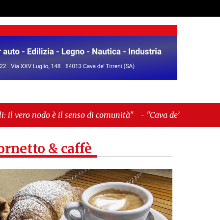
enso di comunità"
-
"Cava de’ Tirreni, La Fratellanza
ornetto & caffè