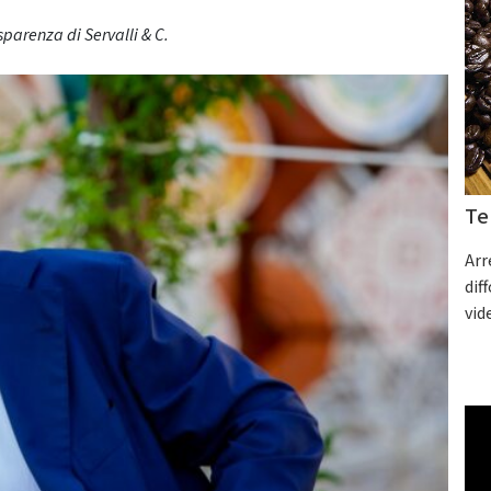
asparenza di Servalli & C.
Te
Arr
dif
vid