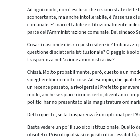
Ad ogni modo, non è escluso che ci siano state delle b
sconcertante, ma anche intollerabile, è l’assenza di 
comunale. E’ inaccettabile e istituzionalmente indeco
parte dell’Amministrazione comunale. Del sindaco Ser
Cosa si nasconde dietro questo silenzio? Imbarazzo pe
questione di sciatteria istituzionale? O peggio è solo
trasparenza nell’azione amministrativa?
Chissà. Molto probabilmente, però, questo è un modo d
spiegherebbero molte cose. Ad esempio, che qualche c
un recente passato, a rivolgersi al Prefetto per avere
modo, anche se spiace riconoscerlo, diventano compren
politici hanno presentato alla magistratura ordinaria
Detto questo, se la trasparenza è un optional per l’A
Basta vedere un po’ il suo sito istituzionale. Quello
obsoleto. Privo di qualsiasi requisito di accessibilità