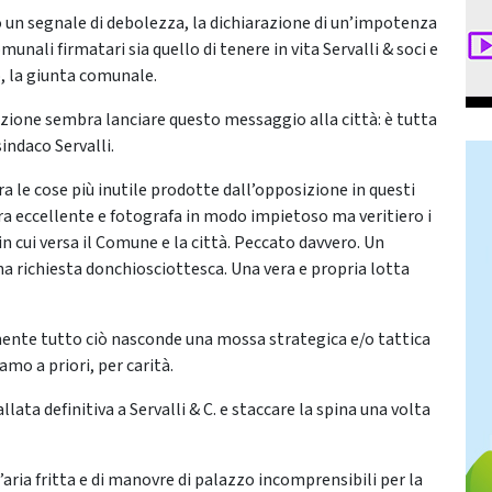
ro un segnale di debolezza, la dichiarazione di un’impotenza
munali firmatari sia quello di tenere in vita Servalli & soci e
, la giunta comunale.
izione sembra lanciare questo messaggio alla città: è tutta
sindaco Servalli.
ra le cose più inutile prodotte dall’opposizione in questi
ra eccellente e fotografa in modo impietoso ma veritiero i
in cui versa il Comune e la città. Peccato davvero. Un
a richiesta donchiosciottesca. Una vera e propria lotta
mente tutto ciò nasconde una mossa strategica e/o tattica
amo a priori, per carità.
lata definitiva a Servalli & C. e staccare la spina una volta
’aria fritta e di manovre di palazzo incomprensibili per la