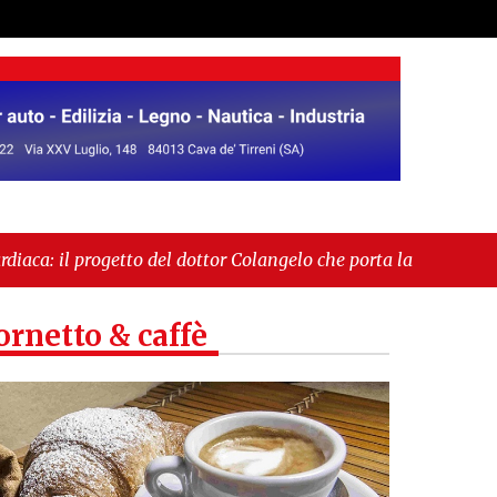
el dottor Colangelo che porta la cardioprotezione tra
ale. Il sindaco Giordano: «Non ci fermeremo»"
ornetto & caffè