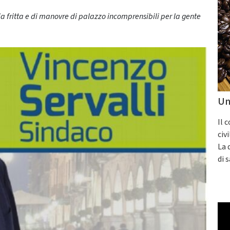
ria fritta e di manovre di palazzo incomprensibili per la gente
Un
Il 
civ
La 
di 