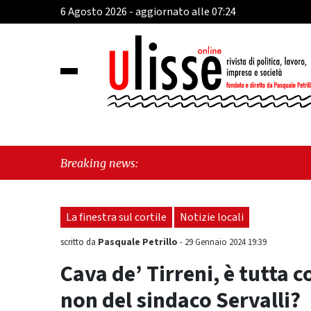
6 Agosto 2026 - aggiornato alle 07:24
"DefibR
Breaking news:
la gent
La finestra sul cortile
Notizie locali
Pasquale Petrillo
scritto da
-
29 Gennaio 2024 19:39
Cava de’ Tirreni, è tutta 
non del sindaco Servalli?