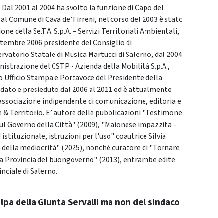
Dal 2001 al 2004 ha svolto la funzione di Capo del
o al Comune di Cava de’Tirreni, nel corso del 2003 è stato
ne della Se.T.A. S.p.A. – Servizi Territoriali Ambientali,
ttembre 2006 presidente del Consiglio di
vatorio Statale di Musica Martucci di Salerno, dal 2004
nistrazione del CSTP - Azienda della Mobilità S.p.A.,
po Ufficio Stampa e Portavoce del Presidente della
ndato e presieduto dal 2006 al 2011 ed è attualmente
associazione indipendente di comunicazione, editoria e
 Territorio. E’ autore delle pubblicazioni "Testimone
sul Governo della Città" (2009), "Maionese impazzita -
stituzionale, istruzioni per l'uso" coautrice Silvia
o della mediocrità" (2025), nonché curatore di "Tornare
 la Provincia del buongoverno" (2013), entrambe edite
nciale di Salerno.
olpa della Giunta Servalli ma non del sindaco