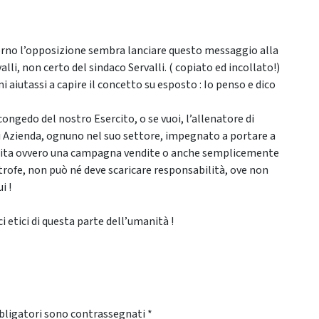
giorno l’opposizione sembra lanciare questo messaggio alla
valli, non certo del sindaco Servalli. ( copiato ed incollato!)
 aiutassi a capire il concetto su esposto : Io penso e dico
congedo del nostro Esercito, o se vuoi, l’allenatore di
i Azienda, ognuno nel suo settore, impegnato a portare a
rtita ovvero una campagna vendite o anche semplicemente
strofe, non può né deve scaricare responsabilità, ove non
i !
i etici di questa parte dell’umanità !
bligatori sono contrassegnati
*