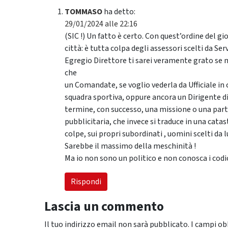
TOMMASO
ha detto:
29/01/2024 alle 22:16
(SIC !) Un fatto è certo. Con quest’ordine del 
città: è tutta colpa degli assessori scelti da Ser
Egregio Direttore ti sarei veramente grato se mi
che
un Comandate, se voglio vederla da Ufficiale in 
squadra sportiva, oppure ancora un Dirigente d
termine, con successo, una missione o una pa
pubblicitaria, che invece si traduce in una cata
colpe, sui propri subordinati , uomini scelti da lu
Sarebbe il massimo della meschinità !
Ma io non sono un politico e non conosca i codic
Rispondi
Lascia un commento
Il tuo indirizzo email non sarà pubblicato.
I campi ob