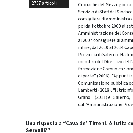
2757 articoli
Cronache del Mezzogiorno. 
Servizio di Staff del Sindac
consigliere di amministrazio
poi dall’ottobre 2003 al se
Amministrazione del Conser
al 2007 consigliere di ammi
infine, dal 2010 al 2014 Ca
Provincia di Salerno. Ha fo
membro del Direttivo dell’
formazione Comunicazione &
di parte" (2006), "Appunti 
Comunicazione pubblica ed i
Lamberti (2018), "Il trionf
Grandi" (2011) e "Salerno,
dall’Amministrazione Provi
Una risposta a “Cava de’ Tirreni, è tutta c
Servalli?”