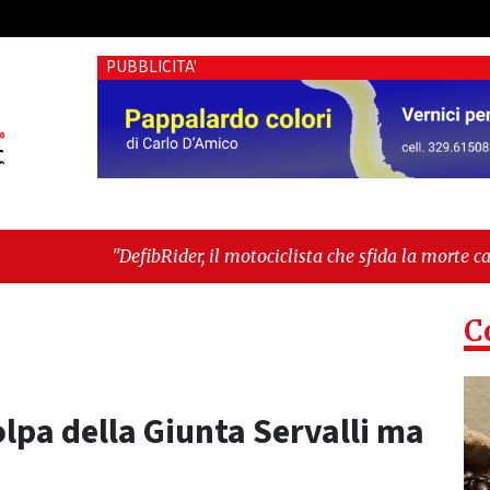
PUBBLICITA'
ider, il motociclista che sfida la morte cardiaca: il progetto d
e"
-
"Cava de’ Tirreni, devastata nella notte la Villa comun
C
colpa della Giunta Servalli ma