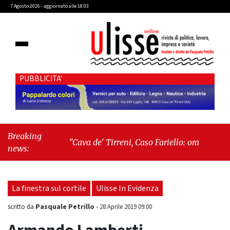
7 Agosto 2026 - aggiornato alle 18:03
PUBBLICITA'
Breaking
"Cava de' Tirreni, Caso Fariello: ora torniamo ai
news:
problemi veri"
-
"Cava de' Tirreni, quando la
burocrazia dimentica perché esiste"
La finestra sul cortile
Ulisse In Evidenza
Pasquale Petrillo
scritto da
-
28 Aprile 2019 09:00