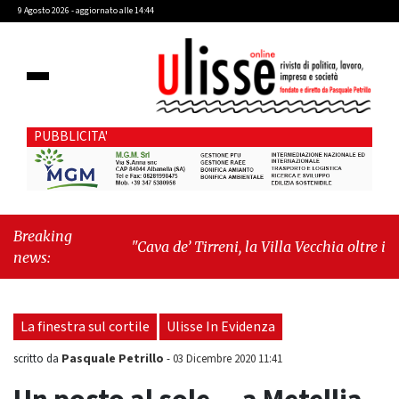
9 Agosto 2026 - aggiornato alle 14:44
PUBBLICITA'
Breaking
"Cava de’ Tirreni, la Villa Vecchia oltre i vandali:
news:
il vero nodo è il senso di comunità"
-
"Cava de’
Tirreni, La Fratellanza sull'ultima seduta
consiliare: “Serve chiarezza!”"
La finestra sul cortile
Ulisse In Evidenza
Pasquale Petrillo
scritto da
-
03 Dicembre 2020 11:41