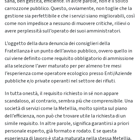
sana, ben gestita, efficiente. In altre parole, non è il solito
carrozzone pubblico. Questo, ovviamente, non toglie che la
gestione sia perfettibile e che i servizi siano migliorabili, così
come non impedisce a nessuno di muovere critiche, rilievi o
avere perplessità sull’operato dei suoi amministratori.
L’oggetto della dura denuncia dei consiglieri della
Fratellanza è un punto dell’avviso pubblico, ovvero quello in
cui viene definito come requisito obbligatorio di ammissione
alla selezione l’aver maturato per per almeno tre mesi
l’esperienza come operatore ecologico presso Enti/Aziende
pubbliche e/o private operanti nel settore dei rifiuti.
In tutta onestà, il requisito richiesto in sé non appare
scandaloso, al contrario, sembra più che comprensibile. Una
società di servizi come la Metellia, molto spinta sul piano
dell’efficienza, non può che trovare utile la richiesta di un
simile requisito. In altre parole, significa garantirsi a priori
personale esperto, già formato e rodato. E se questa
esperienza di lavoro è stata maturata nella stessa Metellia,