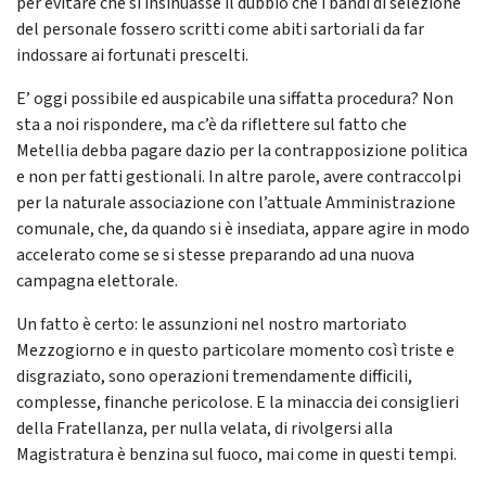
per evitare che si insinuasse il dubbio che i bandi di selezione
del personale fossero scritti come abiti sartoriali da far
indossare ai fortunati prescelti.
E’ oggi possibile ed auspicabile una siffatta procedura? Non
sta a noi rispondere, ma c’è da riflettere sul fatto che
Metellia debba pagare dazio per la contrapposizione politica
e non per fatti gestionali. In altre parole, avere contraccolpi
per la naturale associazione con l’attuale Amministrazione
comunale, che, da quando si è insediata, appare agire in modo
accelerato come se si stesse preparando ad una nuova
campagna elettorale.
Un fatto è certo: le assunzioni nel nostro martoriato
Mezzogiorno e in questo particolare momento così triste e
disgraziato, sono operazioni tremendamente difficili,
complesse, finanche pericolose. E la minaccia dei consiglieri
della Fratellanza, per nulla velata, di rivolgersi alla
Magistratura è benzina sul fuoco, mai come in questi tempi.