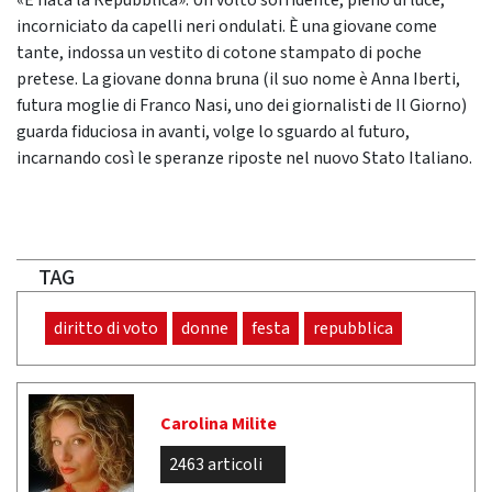
«È nata la Repubblica». Un volto sorridente, pieno di luce,
incorniciato da capelli neri ondulati. È una giovane come
tante, indossa un vestito di cotone stampato di poche
pretese. La giovane donna bruna (il suo nome è Anna Iberti,
futura moglie di Franco Nasi, uno dei giornalisti de Il Giorno)
guarda fiduciosa in avanti, volge lo sguardo al futuro,
incarnando così le speranze riposte nel nuovo Stato Italiano.
TAG
diritto di voto
donne
festa
repubblica
Carolina Milite
2463 articoli