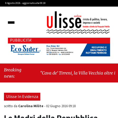
9 Agosto 2026 - aggiornato alle 09:18
PUBBLICITA'
Breaking
"Cava de’ Tirreni, la Villa Vecchia oltre i
news:
vandali: il vero nodo è il senso di comunità"
-
"Cava de’ Tirreni, La Fratellanza sull'ultima
seduta consiliare: “Serve chiarezza!”"
Ulisse In Evidenza
Carolina Milite
scritto da
-
02 Giugno 2016 09:18