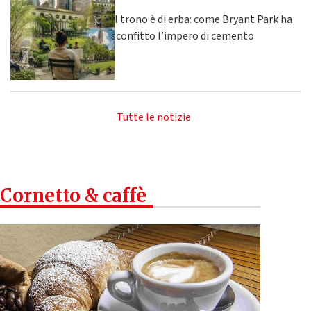
Il trono è di erba: come Bryant Park ha
sconfitto l’impero di cemento
Tutte le notizie
Cornetto & caffè