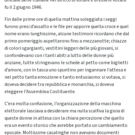
ufficiale delle Italiane nel diritto di votare e di essere votate
fu il 2 giugno 1946.
Fin dalle prime ore di quella mattina soleggiata i seggi
furono presi d’assalto e le file per apporre quella croce e quel
nome erano lunghissime, alcune testimoni ricordano che dal
primo pomeriggio aspettarono fino a mezzanotte; chiazze
di colori sgargianti, vestitini leggeri delle più giovani, si
confondevano con i tanti abiti a lutto delle donne più
anziane, tutte stringevano le schede al petto come biglietti
d’amore, con in tasca uno spuntino per ingannare l’attesa e
nel petto tanta emozione e tanto entusiasmo: si votava, si
doveva decidere tra repubblica e monarchia, si doveva
eleggere l’Assemblea Costituente.
C’era molta confusione, l’organizzazione della macchina
elettorale lasciava a desiderare ma nulla scalfiva la gioia di
queste donne in attesa con la chiara percezione che quello
era un evento storico che avrebbe portato un cambiamento
epocale. Moltissime casalinghe non avevano documenti