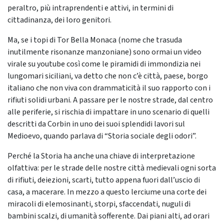
peraltro, più intraprendenti e attivi, in termini di
cittadinanza, dei loro genitori.
Ma, se i topi di Tor Bella Monaca (nome che trasuda
inutilmente risonanze manzoniane) sono ormai un video
virale su youtube così come le piramidi di immondizia nei
lungomari siciliani, va detto che non c’è città, paese, borgo
italiano che non viva con drammaticità il suo rapporto con i
rifiuti solidi urbani. A passare per le nostre strade, dal centro
alle periferie, si rischia di impattare in uno scenario di quelli
descritti da Corbin in uno dei suoi splendidi lavori sul
Medioevo, quando parlava di “Storia sociale degli odori”.
Perché la Storia ha anche una chiave di interpretazione
olfattiva: per le strade delle nostre città medievali ogni sorta
di rifiuti, deiezioni, scarti, tutto appena fuori dall’uscio di
casa, a macerare. In mezzo a questo lerciume una corte dei
miracoli di elemosinanti, storpi, sfaccendati, nuguli di
bambini scalzi, di umanità sofferente. Dai piani alti, ad orari