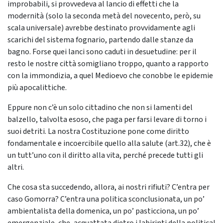
improbabili, si provvedeva al lancio di effetti che la
modernità (solo la seconda metà del novecento, però, su
scala universale) avrebbe destinato provvidamente agli
scarichi del sistema fognario, partendo dalle stanze da
bagno. Forse quei lanci sono caduti in desuetudine: per il
resto le nostre città somigliano troppo, quanto a rapporto
con la immondizia, a quel Medioevo che conobbe le epidemie
più apocalittiche.
Eppure non c’è un solo cittadino che non si lamenti del
balzello, talvolta esoso, che paga per farsi levare di torno i
suoi detriti. La nostra Costituzione pone come diritto
fondamentale e incoercibile quello alla salute (art.32), che è
un tutt’uno con il diritto alla vita, perché precede tutti gli
altri.
Che cosa sta succedendo, allora, ai nostri rifiuti? C’entra per
caso Gomorra? C’entra una politica sconclusionata, un po’
ambientalista della domenica, un po’ pasticciona, un po’