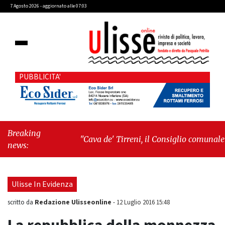
7 Agosto 2026 - aggiornato alle 07:03
PUBBLICITA'
Breaking
"Cava de' Tirreni, il Consiglio comunale
news:
conferma Sara Fariello. L'opposizione lascia
l'aula al momento del voto"
-
"Vietri sul
Mare, giornata storica: la ceramica ammessa
Ulisse In Evidenza
alla fase europea per l’IGP"
Redazione Ulisseonline
scritto da
-
12 Luglio 2016 15:48