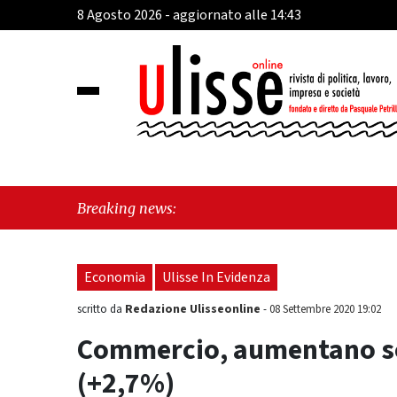
8 Agosto 2026 - aggiornato alle 14:43
"Cava d
Breaking news:
sull'ul
Economia
Ulisse In Evidenza
Redazione Ulisseonline
scritto da
-
08 Settembre 2020 19:02
Commercio, aumentano sol
(+2,7%)