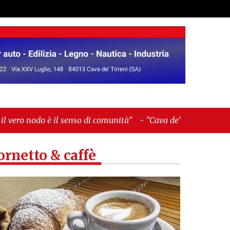
nso di comunità"
-
"Cava de’ Tirreni, La Fratellanza
ornetto & caffè