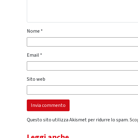
Nome
*
Email
*
Sito web
Questo sito utilizza Akismet per ridurre lo spam.
Sco
Leggi anche