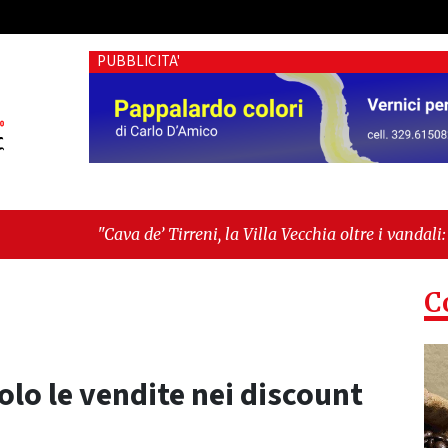
PUBBLICITA'
e’ Tirreni, la Villa Vecchia oltre i vandali: il vero nodo è il se
tima seduta consiliare: “Serve chiarezza!”"
C
o le vendite nei discount