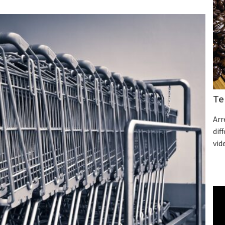
Te
Arr
dif
vid