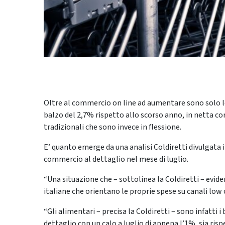
Oltre al commercio on line ad aumentare sono solo l
balzo del 2,7% rispetto allo scorso anno, in netta con
tradizionali che sono invece in flessione.
E’ quanto emerge da una analisi Coldiretti divulgata in
commercio al dettaglio nel mese di luglio.
“Una situazione che – sottolinea la Coldiretti – evidenz
italiane che orientano le proprie spese su canali low 
“Gli alimentari – precisa la Coldiretti – sono infatt
dettaglio con un calo a luglio di appena l’1%, sia ri