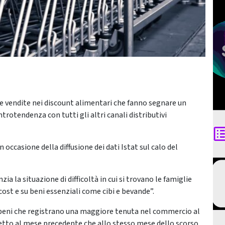
e vendite nei discount alimentari che fanno segnare un
trotendenza con tutti gli altri canali distributivi
 occasione della diffusione dei dati Istat sul calo del
ia la situazione di difficoltà in cui si trovano le famiglie
cost e su beni essenziali come cibi e bevande”.
i i beni che registrano una maggiore tenuta nel commercio al
spetto al mese precedente che allo stesso mese dello scorso