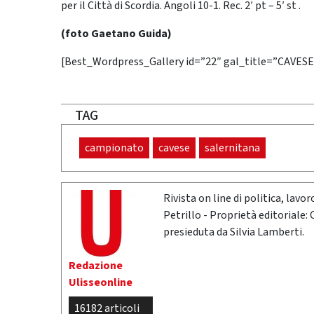
per il Città di Scordia. Angoli 10-1. Rec. 2′ pt – 5′ st .
(foto Gaetano Guida)
[Best_Wordpress_Gallery id=”22″ gal_title=”CAVESE
TAG
campionato
cavese
salernitana
Rivista on line di politica, lav
Petrillo - Proprietà editoriale:
presieduta da Silvia Lamberti.
Redazione
Ulisseonline
16182 articoli