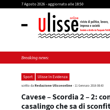
7 Agosto 2026 - aggiornato alle 18:50
"C
Breaking news:
pe
Sport
Ulisse In Evidenza
Redazione Ulisseonline
scritto da
-
11 Gennaio 2016 08:43
Cavese – Scordia 2 – 2: co
casalingo che sa di sconfi