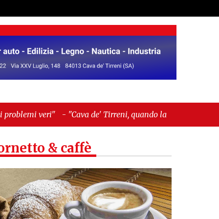
-
"Cava de' Tirreni, quando la burocrazia dimentica
ornetto & caffè