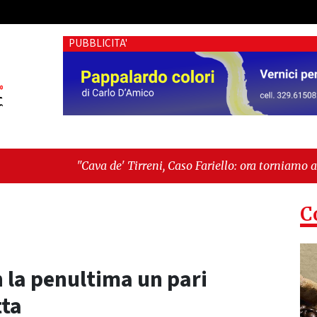
PUBBLICITA'
ava de' Tirreni, Caso Fariello: ora torniamo ai problemi veri"
rché esiste"
C
n la penultima un pari
tta