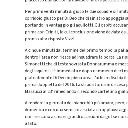
piuttosto blando con la Cavese a fare la partita e i sici
Per primi venti minuti di gioco le due squadre si limit
corridoio giusto per Di Deo che di sinistro appoggia s
portando in vantaggio gli aquilotti. Gli ospiti accusa
prima con Criniti, la cui conclusione viene deviata da 
pronto alla risposta Vizzì.
A cinque minuti dal termine del primo tempo la palla d
dentro l’area non riesce ad inquadrare la porta. La rip
Simonetti che di testa sovrasta Donnarumma e mette l
degli aquilotti è immediata e dopo nemmeno dieci min
platealmente Di Deo in piena area, l’arbitro fischia il
prima doppietta del 2016. La strada torna in discesa 
Maraucci al 23’ rimediando il secondo cartellino giallo
A rendere la giornata dei biancoblù più amara, però, 
domenica e con una semi-rovesciata da applausi agguant
non riescono a creare grandi occasioni da gol se non
a lato.