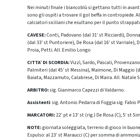
Nei minuti finale i biancoblù si gettano tutti in avant
sono gli ospiti a trovare il gol beffa in contropiede. Al
calciatori siciliani che esultano per il punto strappa
CAVESE:
Conti, Padovano (dal 31′ st Ricciardi), Donn
(dal 33′ st Puntoriere), De Rosa (dal 16′ st Varriale), D
Proia, Petti. All. Emilio Longo
CITTA’ DI SCORDIA:
Vizzì, Sardo, Pascali, Provenzano
Palmiteri (dal 45′ st Messina), Maimone, Di Maggio (dal
Baiata, Mazzamuto, Calabrese, Di Maira. All. Natale S
ARBITRO:
sig. Gianmarco Capezzi di Valdarno.
Assistenti
: sig. Antonio Pedarra di Foggia sig. Fabio
MARCATORI:
22′ pt e 13′ st (rig.) De Rosa (C), 5′ st 
NOTE:
giornata soleggiata, terreno di gioco in buone
Espulso: al 23′ st Maraucci (C) per somma di ammoniz