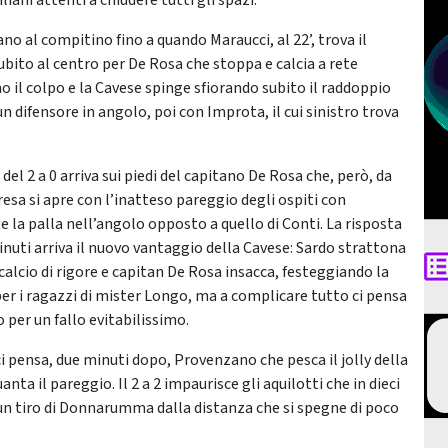
liani attenti a chiudere tutti gli spazi.
ano al compitino fino a quando Maraucci, al 22’, trova il
ubito al centro per De Rosa che stoppa e calcia a rete
no il colpo e la Cavese spinge sfiorando subito il raddoppio
un difensore in angolo, poi con Improta, il cui sinistro trova
el 2 a 0 arriva sui piedi del capitano De Rosa che, però, da
resa si apre con l’inatteso pareggio degli ospiti con
a palla nell’angolo opposto a quello di Conti. La risposta
uti arriva il nuovo vantaggio della Cavese: Sardo strattona
 calcio di rigore e capitan De Rosa insacca, festeggiando la
per i ragazzi di mister Longo, ma a complicare tutto ci pensa
 per un fallo evitabilissimo.
ci pensa, due minuti dopo, Provenzano che pesca il jolly della
a il pareggio. Il 2 a 2 impaurisce gli aquilotti che in dieci
 un tiro di Donnarumma dalla distanza che si spegne di poco