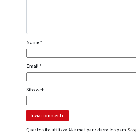
Nome
*
Email
*
Sito web
Questo sito utilizza Akismet per ridurre lo spam.
Sco