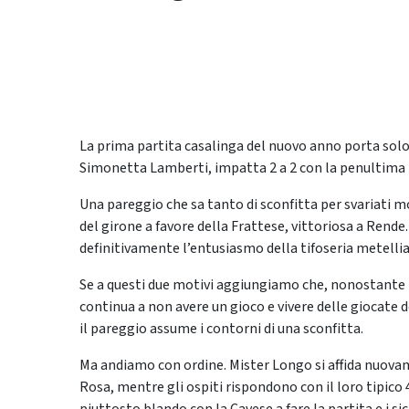
La prima partita casalinga del nuovo anno porta solo
Simonetta Lamberti, impatta 2 a 2 con la penultima in
Una pareggio che sa tanto di sconfitta per svariati mo
del girone a favore della Frattese, vittoriosa a Rend
definitivamente l’entusiasmo della tifoseria metellia
Se a questi due motivi aggiungiamo che, nonostante i n
continua a non avere un gioco e vivere delle giocate 
il pareggio assume i contorni di una sconfitta.
Ma andiamo con ordine. Mister Longo si affida nuovame
Rosa, mentre gli ospiti rispondono con il loro tipico 4-