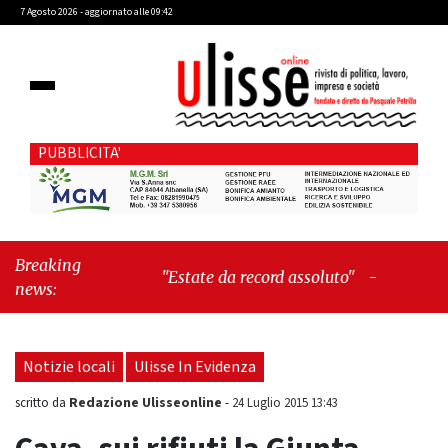
7 Agosto 2026 - aggiornato alle 09:42
PUBBLICITA'
Breaking
"Estate da record assoluto"
-
"Francesco
news:
Guccini mi insegnò che Tex Willer era
letteratura"
Notizie locali
Ulisse In Evidenza
Redazione Ulisseonline
scritto da
-
24 Luglio 2015 13:43