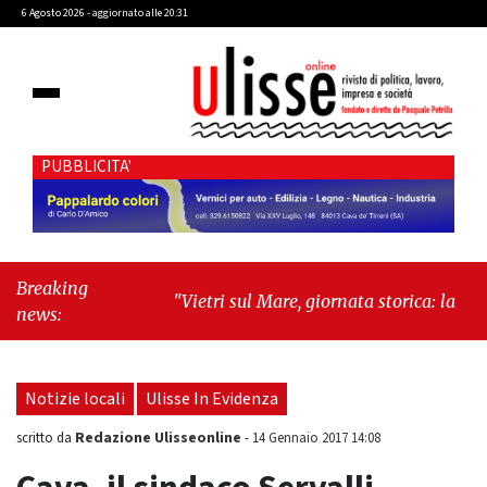
6 Agosto 2026 - aggiornato alle 20:31
PUBBLICITA'
Breaking
"Vietri sul Mare, giornata storica: la ceramica
news:
ammessa alla fase europea per l’IGP"
-
"Hudson Yards: qui New York morde il
futuro"
Notizie locali
Ulisse In Evidenza
Redazione Ulisseonline
scritto da
-
14 Gennaio 2017 14:08